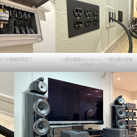
MC分電盤設置完了
一部は壁面コンセント、一部は露出配線
の電源タップ仕上げ