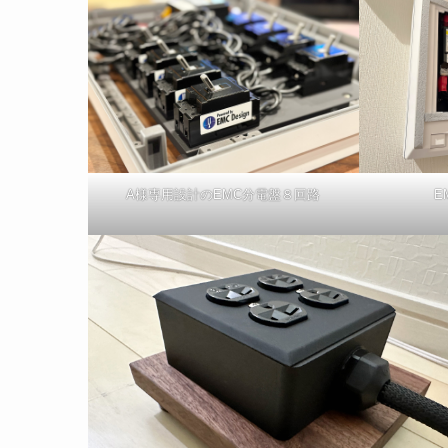
A様専用設計のEMC分電盤８回路
E