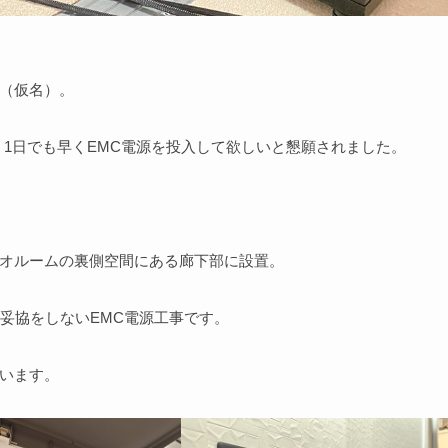
様（仮名）。
、1日でも早くEMC電源を投入して欲しいと懇願されました。
ィオルームの裏側空間にある廊下部に設置。
妥協をしないEMC電源工事です。
ています。