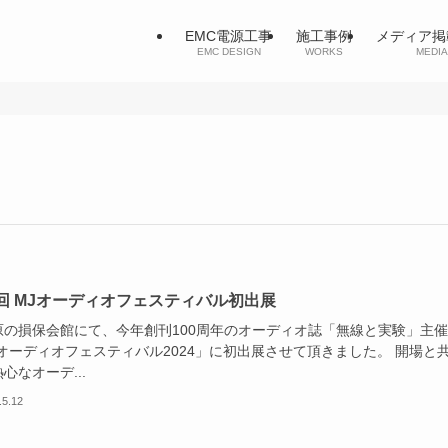
EMC電源工事
施工事例
メディア掲
EMC DESIGN
WORKS
MEDIA
回 MJオーディオフェスティバル初出展
原の損保会館にて、今年創刊100周年のオーディオ誌「無線と実験」主
Jオーディオフェスティバル2024」に初出展させて頂きました。 開場と
心なオーデ...
.5.12