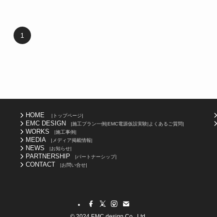
1
HOME
|トップページ|
EMC DESIGN
|施工プラン一例|EMC電源仮設実験|よくあるご質問|
WORKS
|施工事例|
MEDIA
|メディア掲載情報|
NEWS
|お知らせ|
PARTNERSHIP
|パートナーシップ|
CONTACT
|お問い合せ|
©
2024 EMC design Co., Ltd.