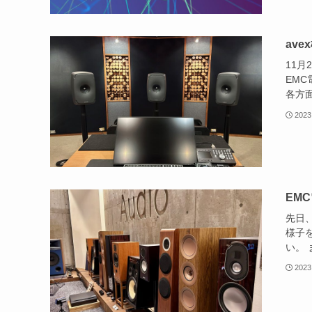
av
11月
EM
各方面
2023
EM
先日
様子を
い。 
2023