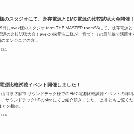
ex様のスタジオにて、既存電源とEMC電源の比較試聴大会開催
29日にavex様のスタジオ form THE MASTER roomS6にて、既存電源と
C電源の比較試聴大会！avexの森元浩二様が、音づくりの最前線で活躍す
のエンジニアの方...
.12.1
C電源比較試聴イベント開催しました！
、山口県防府市 サウンドテック様でのEMC電源比較試聴イベントの詳細
、サウンドテックHPのblogにてご紹介頂きました。 是非ともご覧くだ
またの機会...
.11.6